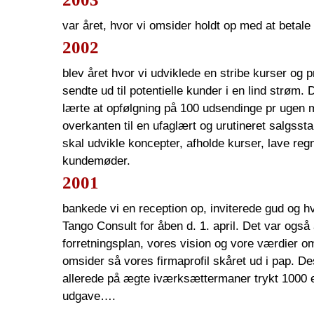
var året, hvor vi omsider holdt op med at betale 
2002
blev året hvor vi udviklede en stribe kurser og 
sendte ud til potentielle kunder i en lind strøm. 
lærte at opfølgning på 100 udsendinge pr ugen m
overkanten til en ufaglært og urutineret salgsst
skal udvikle koncepter, afholde kurser, lave reg
kundemøder.
2001
bankede vi en reception op, inviterede gud og 
Tango Consult for åben d. 1. april. Det var også
forretningsplan, vores vision og vore værdier om
omsider så vores firmaprofil skåret ud i pap. D
allerede på ægte iværksættermaner trykt 1000 e
udgave….