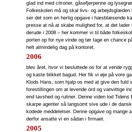
glad ind med citroner, gåsefjerpenne og lysegrø
Folkeskolen må og skal livs- og arbejdsglæden t
ser det som en herlig opgave i hæsblæsende k
presse at nå at skabe mulighed for, at det lader 
derude i 2008 – her kommer vi til både folkeskole
porten op for nye vinde og tør tage en chance p
helt almindelig dag på kontoret.
2006
blev året, hvor vi besluttede os for at vende rygg
og kaste blikket bagud. Her fik vi øje på vore g
Klods Hans, som hjalp os med at give den fuld s
forestillingen om at levende ord og vanvittige 
end tavshed og rutiner. Denne viden lod Tidens 
skarpe agenter så langsomt sive ude i de dansk
kodede meddelelser. Denne opgave og mange a
derfor ansatte vi en sådan i firmaet.
2005