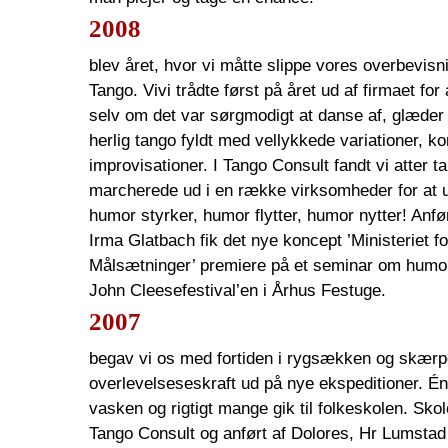
2008
blev året, hvor vi måtte slippe vores overbevisni
Tango. Vivi trådte først på året ud af firmaet for a
selv om det var sørgmodigt at danse af, glæder v
herlig tango fyldt med vellykkede variationer, k
improvisationer. I Tango Consult fandt vi atter t
marcherede ud i en række virksomheder for at 
humor styrker, humor flytter, humor nytter! Anf
Irma Glatbach fik det nye koncept ’Ministeriet 
Målsætninger’ premiere på et seminar om humor
John Cleesefestival’en i Århus Festuge.
2007
begav vi os med fortiden i rygsækken og skærp
overlevelseseskraft ud på nye ekspeditioner. Én g
vasken og rigtigt mange gik til folkeskolen. Skol
Tango Consult og anført af Dolores, Hr Lumstad 