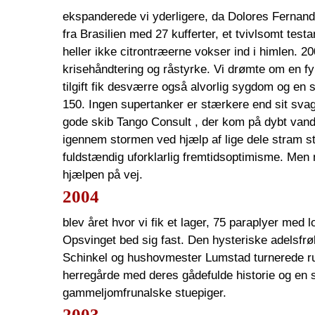
ekspanderede vi yderligere, da Dolores Fernan
fra Brasilien med 27 kufferter, et tvivlsomt tes
heller ikke citrontræerne vokser ind i himlen. 20
krisehåndtering og råstyrke. Vi drømte om en fyl
tilgift fik desværre også alvorlig sygdom og en
150. Ingen supertanker er stærkere end sit svage
gode skib Tango Consult , der kom på dybt van
igennem stormen ved hjælp af lige dele stram st
fuldstændig uforklarlig fremtidsoptimisme. Men 
hjælpen på vej.
2004
blev året hvor vi fik et lager, 75 paraplyer med 
Opsvinget bed sig fast. Den hysteriske adelsfr
Schinkel og hushovmester Lumstad turnerede ru
herregårde med deres gådefulde historie og en s
gammeljomfrunalske stuepiger.
2003