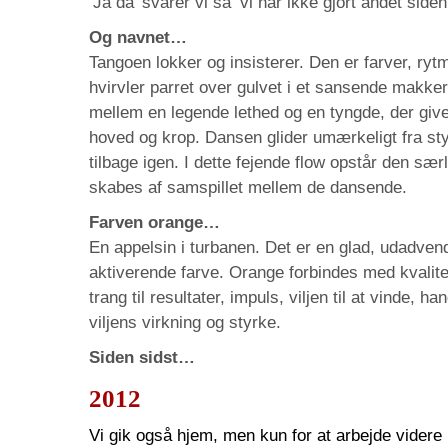
’Ja da’ svarer vi så ’vi har ikke gjort andet siden
Og navnet…
Tangoen lokker og insisterer. Den er farver, ryt
hvirvler parret over gulvet i et sansende makke
mellem en legende lethed og en tyngde, der giv
hoved og krop. Dansen glider umærkeligt fra styr
tilbage igen. I dette fejende flow opstår den sæ
skabes af samspillet mellem de dansende.
Farven orange…
En appelsin i turbanen. Det er en glad, udadve
aktiverende farve. Orange forbindes med kvalitet
trang til resultater, impuls, viljen til at vinde, ha
viljens virkning og styrke.
Siden sidst…
2012
Vi gik også hjem, men kun for at arbejde videre