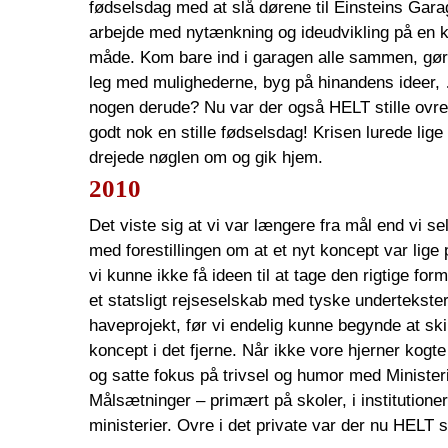
fødselsdag med at slå dørene til Einsteins Garage
arbejde med nytænkning og ideudvikling på en k
måde. Kom bare ind i garagen alle sammen, gør 
leg med mulighederne, byg på hinandens idee
nogen derude? Nu var der også HELT stille ovre i
godt nok en stille fødselsdag! Krisen lurede lige
drejede nøglen om og gik hjem.
2010
Det viste sig at vi var længere fra mål end vi se
med forestillingen om at et nyt koncept var lige
vi kunne ikke få ideen til at tage den rigtige for
et statsligt rejseselskab med tyske undertekster
haveprojekt, før vi endelig kunne begynde at sk
koncept i det fjerne. Når ikke vore hjerner kogte 
og satte fokus på trivsel og humor med Minister
Målsætninger – primært på skoler, i institution
ministerier. Ovre i det private var der nu HELT st