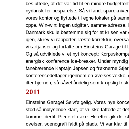
besluttede, at det var tid til en mindre budgetf
nydansk for besparelse. Så vi fandt spareknive
vores kontor og flyttede til egne lokaler på sa
oppe. Win-win: ingen udgifter, samme adresse. 
Danmark skulle bestemme sig for at krisen var 
igen, skrev vi rapporter, læste korrektur, oversat
vikartjanser og fortalte om Einsteins Garage ti
Og så udviklede vi et nyt koncept: Korpuskompa
energisk konference ice-breaker. Under myndig 
fanebærende Kaptajn Jepsen og frøknerne Stjer
konferencedeltager igennem en øvelsesrække, 
ilter hjernen, så såvel åndelig som kropslig frisk
2011
Einsteins Garage! Selvfølgelig. Vores nye konce
stod så indlysende klart, at vi ikke fattede at det
kommer dertil. Piece of cake. Herefter gik det s
øvelser, scenografi faldt på plads. Vi var klar til