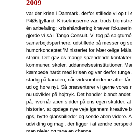
2009
var der krise i Danmark, derfor stillede vi op til
P4Østjylland. Kriseknuserne var, trods blomstr
én anbefaling: krisehåndtering kræver fokuserin
gjorde vi så i Tango Consult. Vi tog på salgturn
samarbejdspartnere, udstillede på messer og s
humorkonceptet ’Ministeriet for Mærkelige Målsæ
strøm. Det gav os mange spændende kontakter 
kommuner, skoler, uddannelsesinstitutioner. Ma
kæmpede hårdt med krisen og var derfor tunge 
stadig på kanalen, når virksomhederne atter får 
ud og høre nyt. Så præsenterer vi gerne vores 
nu udvikler på højtryk. Det handler blandt and
på, hvornår aben sidder på ens egen skulder, at 
historier, at opdage nye veje igennem kreative br
gps, bytte glansbilleder og sende aben videre. At 
udvikling og magi, der ligger i at ændre perspek
man plejer og tage en chance.