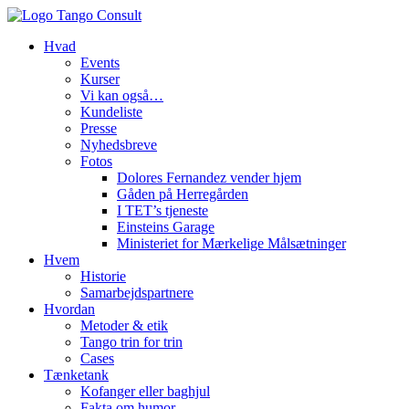
Hvad
Events
Kurser
Vi kan også…
Kundeliste
Presse
Nyhedsbreve
Fotos
Dolores Fernandez vender hjem
Gåden på Herregården
I TET’s tjeneste
Einsteins Garage
Ministeriet for Mærkelige Målsætninger
Hvem
Historie
Samarbejdspartnere
Hvordan
Metoder & etik
Tango trin for trin
Cases
Tænketank
Kofanger eller baghjul
Fakta om humor